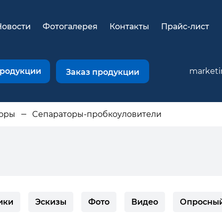
Новости
Фотогалерея
Контакты
Прайс-лист
продукции
market
Заказ продукции
торы
Cепараторы-пробкоуловители
ики
Эскизы
Фото
Видео
Опросный