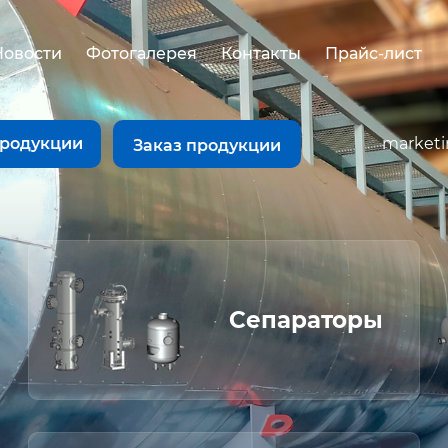
Новости
Фотогалерея
Контакты
Прайс-лист
продукции
market
Заказ продукции
Сепараторы