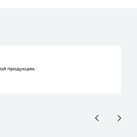
13.0
ой продукции.
У н