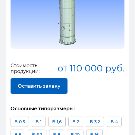
Стоимость
от 110 000 руб.
продукции:
Оставить заявку
Основные типоразмеры:
В-0,5
В-1
В-1,6
В-2
В-3,2
В-4
В-5
В-6,3
В-8
В-10
В-16